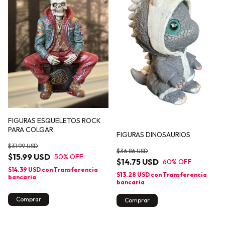
FIGURAS ESQUELETOS ROCK
PARA COLGAR
FIGURAS DINOSAURIOS
$31.99 USD
$36.86 USD
$15.99 USD
50
% OFF
$14.75 USD
60
% OFF
$14.39 USD
con
Transferencia
$13.28 USD
con
Transferencia
bancaria
bancaria
Comprar
Comprar