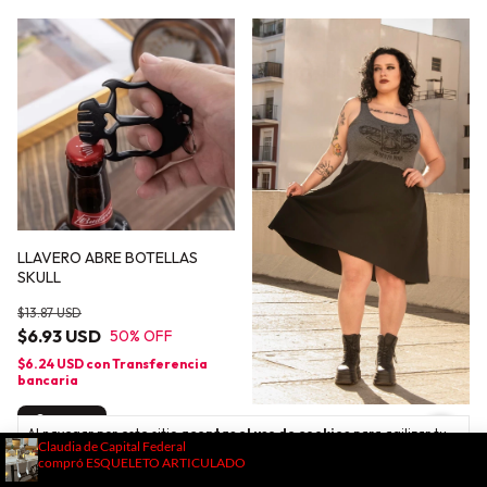
LLAVERO ABRE BOTELLAS
SKULL
$13.87 USD
$6.93 USD
50
% OFF
$6.24 USD
con
Transferencia
bancaria
Comprar
VESTIDO MEMENTO talles 3XL
Al navegar por este sitio
aceptas el uso de cookies
para agilizar tu
Y 4XL
experiencia de compra.
Entendido
$54.77 USD