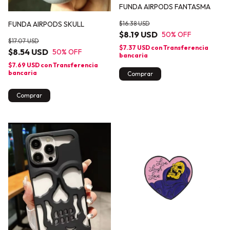
FUNDA AIRPODS FANTASMA
$16.38 USD
FUNDA AIRPODS SKULL
$8.19 USD
50
% OFF
$17.07 USD
$7.37 USD
con
Transferencia
$8.54 USD
50
% OFF
bancaria
$7.69 USD
con
Transferencia
bancaria
Comprar
Comprar