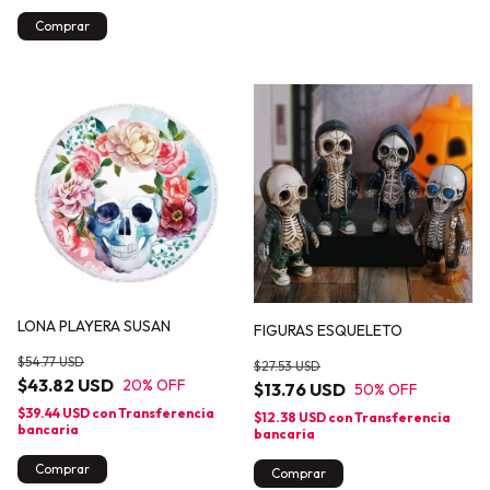
LONA PLAYERA SUSAN
FIGURAS ESQUELETO
$54.77 USD
$27.53 USD
$43.82 USD
20
% OFF
$13.76 USD
50
% OFF
$39.44 USD
con
Transferencia
$12.38 USD
con
Transferencia
bancaria
bancaria
Comprar