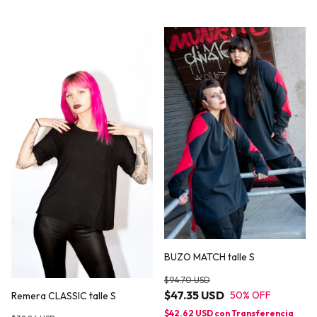
BUZO MATCH talle S
$94.70 USD
$47.35 USD
50
% OFF
Remera CLASSIC talle S
$42.62 USD
con
Transferencia