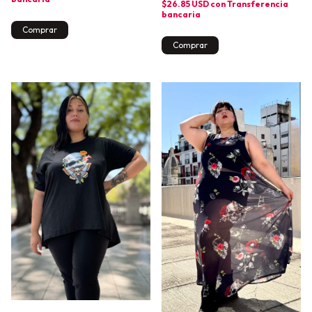
$26.85 USD
con
Transferencia
bancaria
Comprar
Comprar