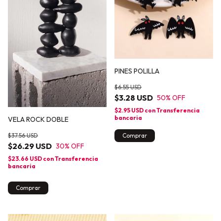
PINES POLILLA
$6.55 USD
$3.28 USD
50
% OFF
$2.95 USD
con
Transferencia
bancaria
VELA ROCK DOBLE
$37.56 USD
Comprar
$26.29 USD
30
% OFF
$23.66 USD
con
Transferencia
bancaria