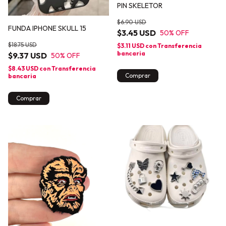
PIN SKELETOR
$6.90 USD
FUNDA IPHONE SKULL 15
$3.45 USD
50
% OFF
$18.75 USD
$3.11 USD
con
Transferencia
bancaria
$9.37 USD
50
% OFF
$8.43 USD
con
Transferencia
bancaria
Comprar