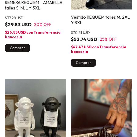
REMERA REQUIEM - AMARILLA
talles S, M, L Y 3XL
Vestido REQUIEM talles M, 2XL
$37.28 USD
Y 3XL
$29.83 USD
20
% OFF
$26.85 USD
con
Transferencia
$70.31 USD
bancaria
$52.74 USD
25
% OFF
$47.47 USD
con
Transferencia
Comprar
bancaria
Comprar