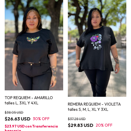
TOP REQUIEM - AMARILLO
talles L, 3XL Y 4XL
REMERA REQUIEM - VIOLETA
talles S, M, L, XL Y 3XL
$38.05 USD
$26.63 USD
30
% OFF
$37.28 USD
$29.83 USD
20
% OFF
$23.97 USD
con
Transferencia
bancaria