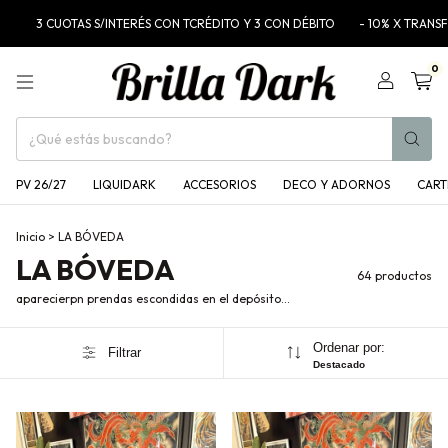
S/INTERÉS CON TCRÉDITO Y 3 CON DÉBITO
- 10% X TRANSFERENCIA BANCAR
0
PV 26/27
LIQUIDARK
ACCESORIOS
DECO Y ADORNOS
CART
Inicio
>
LA BÓVEDA
LA BÓVEDA
64 productos
aparecierpn prendas escondidas en el depósito...
Ordenar por:
Filtrar
Destacado