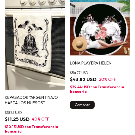
LONA PLAYERA HELEN
$54.77 USD
$43.82 USD
20
% OFF
$39.44 USD
con
Transferencia
bancaria
REPASADOR “ARGENTINA/O
HASTA LOS HUESOS”
$18.75 USD
$11.25 USD
40
% OFF
$10.13 USD
con
Transferencia
bancaria