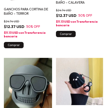
BAÑO - CALAVERA
GANCHOS PARA CORTINA DE
$24.74 USD
BAÑO - TERROR
$12.37 USD
50
% OFF
$24.74 USD
$11.13 USD
con
Transferencia
bancaria
$12.37 USD
50
% OFF
$11.13 USD
con
Transferencia
Comprar
bancaria
Comprar