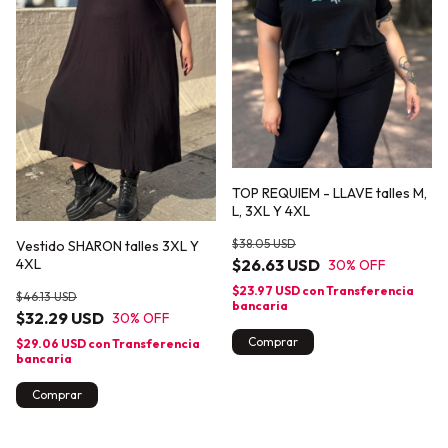
TOP REQUIEM - LLAVE talles M,
L, 3XL Y 4XL
$38.05 USD
Vestido SHARON talles 3XL Y
$26.63 USD
4XL
30
% OFF
$23.97 USD
con
Transferencia
$46.13 USD
bancaria
$32.29 USD
30
% OFF
Comprar
$29.06 USD
con
Transferencia
bancaria
Comprar