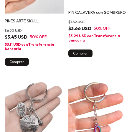
PIN CALAVERA con SOMBRERO
PINES ARTE SKULL
$7.32 USD
$3.66 USD
50
% OFF
$6.90 USD
$3.29 USD
con
Transferencia
$3.45 USD
50
% OFF
bancaria
$3.11 USD
con
Transferencia
bancaria
Comprar
Comprar