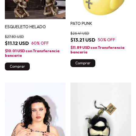
PATO PUNK
ESQUELETO HELADO
$26.41 USD
$27.80 USD
$13.21 USD
50
% OFF
$11.12 USD
60
% OFF
$11.89 USD
con
Transferencia
$10.01 USD
con
Transferencia
bancaria
bancaria
Comprar
Comprar