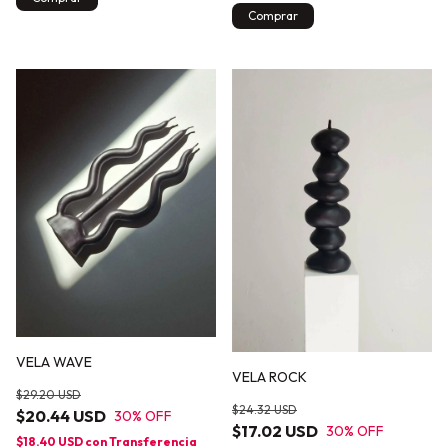
VELA WAVE
VELA ROCK
$29.20 USD
$24.32 USD
$20.44 USD
30
% OFF
$17.02 USD
30
% OFF
$18.40 USD
con
Transferencia