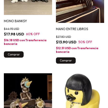
MONO BANKSY
MANO ENTRE LIBROS
$44.95 USD
$17.98 USD
60
% OFF
$27.80 USD
$16.18 USD
con
Transferencia
$13.90 USD
50
% OFF
bancaria
$12.51 USD
con
Transferencia
bancaria
Comprar