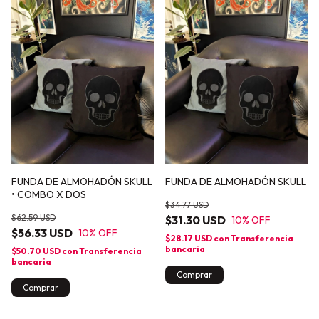
FUNDA DE ALMOHADÓN SKULL
FUNDA DE ALMOHADÓN SKULL
• COMBO X DOS
$34.77 USD
$62.59 USD
$31.30 USD
10
% OFF
$56.33 USD
10
% OFF
$28.17 USD
con
Transferencia
bancaria
$50.70 USD
con
Transferencia
bancaria
Comprar
Comprar