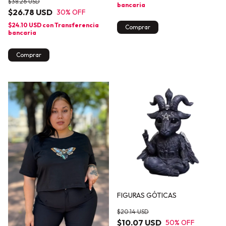
$38.26 USD
bancaria
$26.78 USD
30
% OFF
$24.10 USD
con
Transferencia
Comprar
bancaria
Comprar
FIGURAS GÓTICAS
$20.14 USD
$10.07 USD
50
% OFF