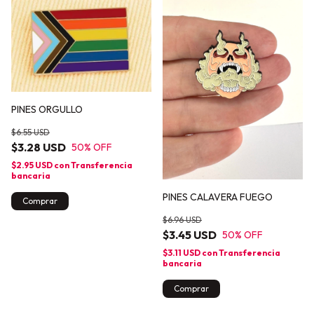
PINES ORGULLO
$6.55 USD
$3.28 USD
50
% OFF
$2.95 USD
con
Transferencia
bancaria
PINES CALAVERA FUEGO
Comprar
$6.96 USD
$3.45 USD
50
% OFF
$3.11 USD
con
Transferencia
bancaria
Comprar